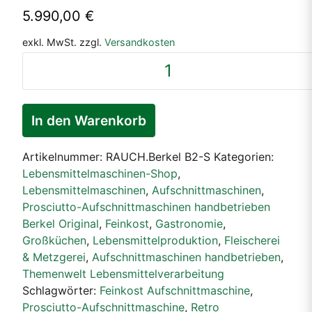
5.990,00
€
exkl. MwSt.
zzgl.
Versandkosten
Prosciutto
Schwungrad
Handbetrieb
Aufschnittmaschine
In den Warenkorb
Berkel
Model
Artikelnummer:
RAUCH.Berkel B2-S
Kategorien:
B2
Lebensmittelmaschinen-Shop
,
in
Lebensmittelmaschinen
,
Aufschnittmaschinen
,
Schwarz
Prosciutto-Aufschnittmaschinen handbetrieben
Menge
Berkel Original
,
Feinkost
,
Gastronomie
,
Großküchen
,
Lebensmittelproduktion
,
Fleischerei
& Metzgerei
,
Aufschnittmaschinen handbetrieben
,
Themenwelt Lebensmittelverarbeitung
Schlagwörter:
Feinkost Aufschnittmaschine
,
Prosciutto-Aufschnittmaschine
,
Retro