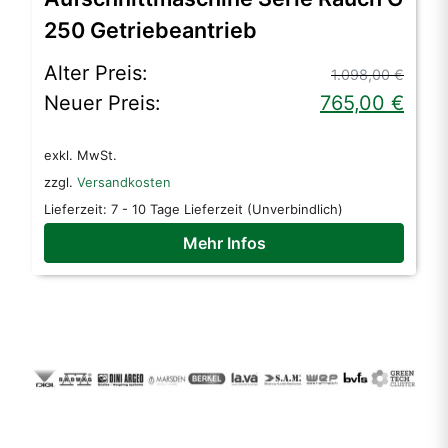
250 Getriebeantrieb
Ursprünglicher
Aktueller
Alter Preis:
1.098,00
€
Preis
Preis
Neuer Preis:
765,00
€
war:
ist:
exkl. MwSt.
1.098,00 €
765,00 €.
zzgl.
Versandkosten
Lieferzeit:
7 - 10 Tage Lieferzeit (Unverbindlich)
Mehr Infos