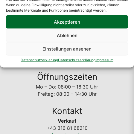
Wenn du deine Einwillligung nicht erteilst oder zurückziehst, können
bestimmte Merkmale und Funktionen beeinträchtigt werden.
Akzeptieren
Standort
A. Rauch GmbH
Ablehnen
Liebenauer Hauptstraße 138
Einstellungen ansehen
8041 Graz
Österreich
Datenschutzerklärung
Datenschutzerklärung
Impressum
Öffnungszeiten
Mo – Do: 08:00 – 16:30 Uhr
Freitag: 08:00 – 14:30 Uhr
Kontakt
Verkauf
+43 316 81 68210