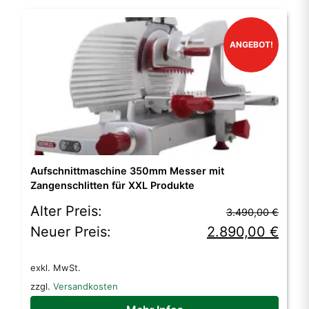
ANGEBOT!
Aufschnittmaschine 350mm Messer mit
Zangenschlitten für XXL Produkte
Ursprünglicher
Aktueller
Alter Preis:
3.490,00
€
Preis
Preis
Neuer Preis:
2.890,00
€
war:
ist:
exkl. MwSt.
3.490,00 €
2.890,00 €.
zzgl.
Versandkosten