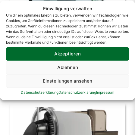
Einwilligung verwalten
Um dir ein optimales Erlebnis zu bieten, verwenden wir Technologien wie
Brotschneidemaschine Serie RTP 250 mit
Cookies, um Geräteinformationen zu speichern und/oder darauf
gezahntem Messer für gewerbliche Anwender
zuzugreifen. Wenn du diesen Technologien zustimmst, können wir Daten
wie das Surfverhalten oder eindeutige IDs auf dieser Website verarbeiten.
Ursprünglicher
Aktueller
Alter Preis:
1.580,00
€
Wenn du deine Einwillligung nicht erteilst oder zurückziehst, können
bestimmte Merkmale und Funktionen beeinträchtigt werden.
Preis
Preis
Neuer Preis:
1.390,00
€
war:
ist:
Akzeptieren
exkl. MwSt.
1.580,00 €
1.390,00 €.
Ablehnen
zzgl.
Versandkosten
Lieferzeit:
7 - 10 Tage Lieferzeit (Unverbindlich)
Einstellungen ansehen
Mehr Infos
Datenschutzerklärung
Datenschutzerklärung
Impressum