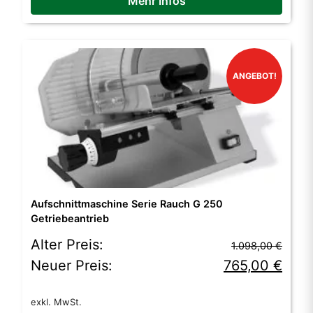
Mehr Infos
ANGEBOT!
Aufschnittmaschine Serie Rauch G 250
Getriebeantrieb
Ursprünglicher
Aktueller
Alter Preis:
1.098,00
€
Preis
Preis
Neuer Preis:
765,00
€
war:
ist:
exkl. MwSt.
1.098,00 €
765,00 €.