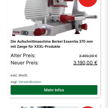
Die Aufschnittmaschine Berkel Essentia 370 mm
mit Zange für XXXL-Produkte
Ursprünglicher
Aktueller
Alter Preis:
3.490,00
€
Preis
Preis
Neuer Preis:
3.190,00
€
war:
ist:
exkl. MwSt.
3.490,00 €
3.190,00 €.
zzgl.
Versandkosten
Mehr Infos