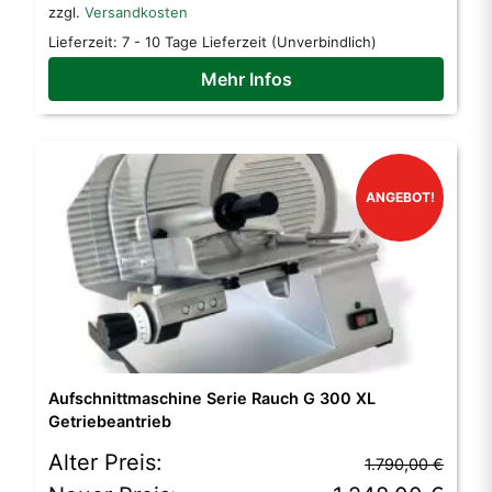
zzgl.
Versandkosten
Lieferzeit:
7 - 10 Tage Lieferzeit (Unverbindlich)
Mehr Infos
ANGEBOT!
Aufschnittmaschine Serie Rauch G 300 XL
Getriebeantrieb
Ursprünglicher
Aktueller
Alter Preis:
1.790,00
€