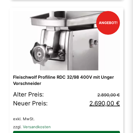
ANGEBOT!
Fleischwolf Profiline RDC 32/98 400V mit Unger
Vorschneider
Ursprünglicher
Aktueller
Alter Preis:
2.890,00
€
Preis
Preis
Neuer Preis:
2.690,00
€
war:
ist:
exkl. MwSt.
2.890,00 €
2.690,00 €.
zzgl.
Versandkosten