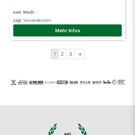
war:
ist:
exkl. MwSt.
1.678,00 €
1.390,00 €.
zzgl.
Versandkosten
Mehr Infos
1
2
3
→