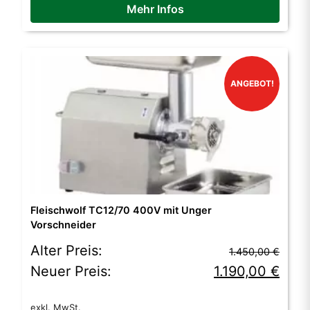
Mehr Infos
ANGEBOT!
Fleischwolf TC12/70 400V mit Unger
Vorschneider
Ursprünglicher
Aktueller
Alter Preis:
1.450,00
€
Preis
Preis
Neuer Preis:
1.190,00
€
war:
ist:
exkl. MwSt.