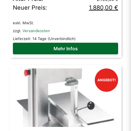
Preis
Preis
Neuer Preis:
1.880,00
€
war:
ist:
exkl. MwSt.
2.150,00 €
1.880,00 €.
zzgl.
Versandkosten
Lieferzeit:
14 Tage (Unverbindlich)
Mehr Infos
ANGEBOT!