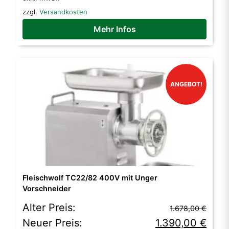
1.450,00 €
1.190,00 €.
zzgl.
Versandkosten
Mehr Infos
ANGEBOT!
Fleischwolf TC22/82 400V mit Unger
Vorschneider
Ursprünglicher
Aktueller
Alter Preis:
1.678,00
€
Preis
Preis
Neuer Preis:
1.390,00
€