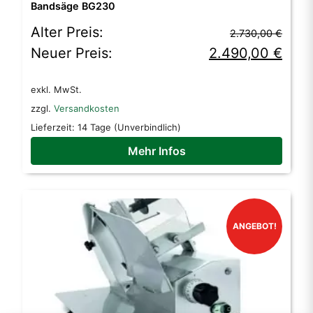
Bandsäge BG230
Ursprünglicher
Aktueller
Alter Preis:
2.730,00
€
Preis
Preis
Neuer Preis:
2.490,00
€
war:
ist:
exkl. MwSt.
2.730,00 €
2.490,00 €.
zzgl.
Versandkosten
Lieferzeit:
14 Tage (Unverbindlich)
Mehr Infos
ANGEBOT!