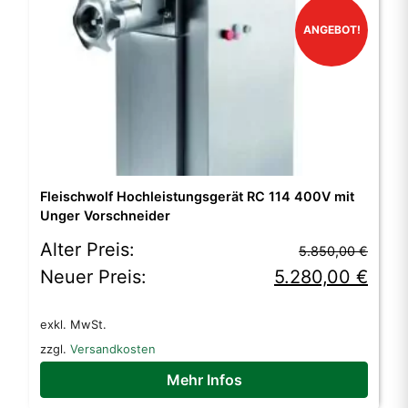
ANGEBOT!
Fleischwolf Hochleistungsgerät RC 114 400V mit
Unger Vorschneider
Ursprünglicher
Aktueller
Alter Preis:
5.850,00
€
Preis
Preis
Neuer Preis:
5.280,00
€
war:
ist:
exkl. MwSt.
5.850,00 €
5.280,00 €.
zzgl.
Versandkosten
Mehr Infos