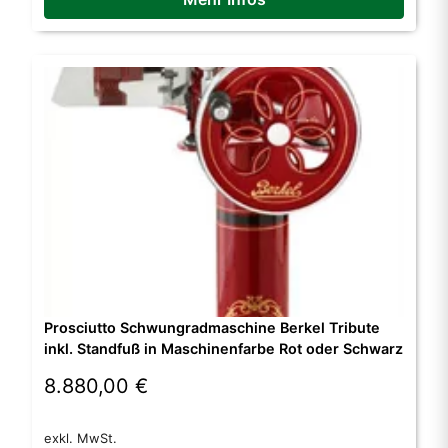
Varianten
auf.
Die
Optionen
können
auf
der
Produktseite
gewählt
werden
Prosciutto Schwungradmaschine Berkel Tribute
inkl. Standfuß in Maschinenfarbe Rot oder Schwarz
8.880,00
€
Dieses
exkl. MwSt.