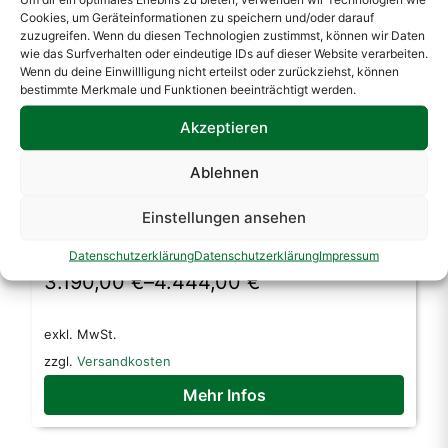
Cookies, um Geräteinformationen zu speichern und/oder darauf
zuzugreifen. Wenn du diesen Technologien zustimmst, können wir Daten
wie das Surfverhalten oder eindeutige IDs auf dieser Website verarbeiten.
Wenn du deine Einwillligung nicht erteilst oder zurückziehst, können
bestimmte Merkmale und Funktionen beeinträchtigt werden.
Akzeptieren
Ablehnen
Einstellungen ansehen
Prosciutto Schwungrad Handbetrieb
Aufschnittmaschine VL300 Rosso
Datenschutzerklärung
Datenschutzerklärung
Impressum
3.190,00
€
–
4.444,00
€
Dieses
exkl. MwSt.
Produkt
zzgl.
Versandkosten
weist
mehrere
Mehr Infos
Varianten
auf.