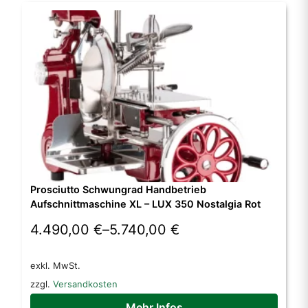
Die
Optionen
können
auf
der
Produktseite
gewählt
werden
Prosciutto Schwungrad Handbetrieb
Aufschnittmaschine XL – LUX 350 Nostalgia Rot
4.490,00
€
–
5.740,00
€
Dieses
exkl. MwSt.
Produkt
zzgl.
Versandkosten
weist
mehrere
Mehr Infos