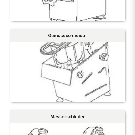
Gemüseschneider
Messerschleifer