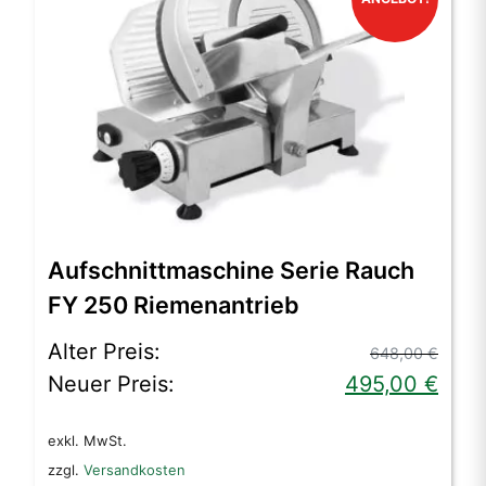
Aufschnittmaschine Serie Rauch
FY 250 Riemenantrieb
Ursprünglicher
Aktueller
Alter Preis:
648,00
€
Preis
Preis
Neuer Preis:
495,00
€
war:
ist:
exkl. MwSt.
648,00 €
495,00 €.
zzgl.
Versandkosten