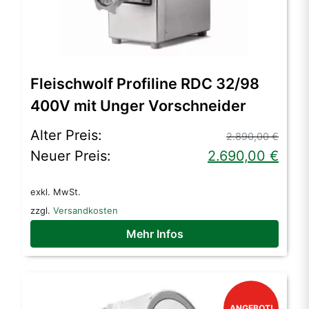
Fleischwolf Profiline RDC 32/98
400V mit Unger Vorschneider
Ursprünglicher
Aktueller
Alter Preis:
2.890,00
€
Preis
Preis
Neuer Preis:
2.690,00
€
war:
ist:
exkl. MwSt.
2.890,00 €
2.690,00 €.
zzgl.
Versandkosten
Mehr Infos
ANGEBOT!