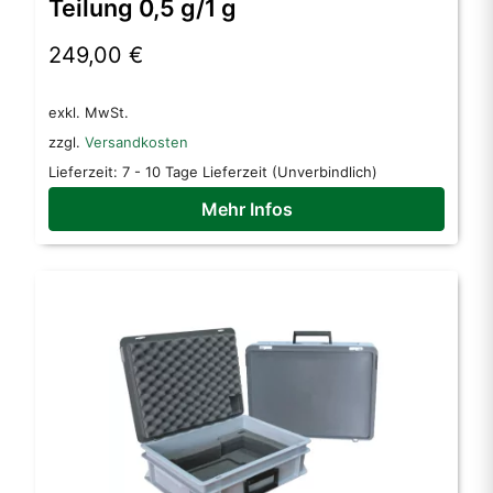
Teilung 0,5 g/1 g
auf.
Die
249,00
€
Optionen
können
auf
exkl. MwSt.
der
zzgl.
Versandkosten
Produktseite
Lieferzeit:
7 - 10 Tage Lieferzeit (Unverbindlich)
gewählt
werden
Mehr Infos