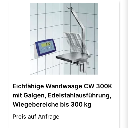
Dieses
Produkt
Eichfähige Wandwaage CW 300K
weist
mit Galgen, Edelstahlausführung,
mehrere
Varianten
Wiegebereiche bis 300 kg
auf.
Die
Preis auf Anfrage
Optionen
können