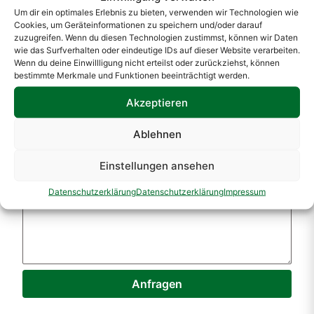
Um dir ein optimales Erlebnis zu bieten, verwenden wir Technologien wie
Cookies, um Geräteinformationen zu speichern und/oder darauf
Firmenname
zuzugreifen. Wenn du diesen Technologien zustimmst, können wir Daten
wie das Surfverhalten oder eindeutige IDs auf dieser Website verarbeiten.
Email
Wenn du deine Einwillligung nicht erteilst oder zurückziehst, können
bestimmte Merkmale und Funktionen beeinträchtigt werden.
Telefonnummer
Akzeptieren
Adresse
Ablehnen
PLZ
Einstellungen ansehen
Ort
Datenschutzerklärung
Datenschutzerklärung
Impressum
Ihre Anfrage
Anfragen