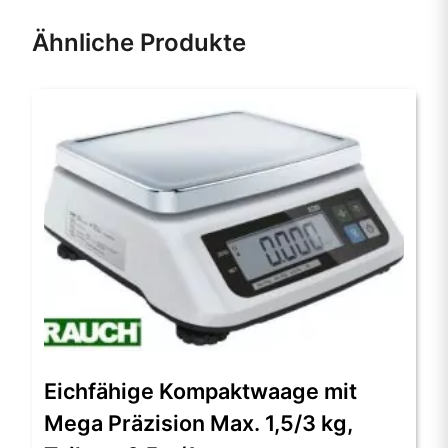
Ähnliche Produkte
Dieses
Produkt
Eichfähige Kompaktwaage mit
weist
Mega Präzision Max. 1,5/3 kg,
mehrere
Varianten