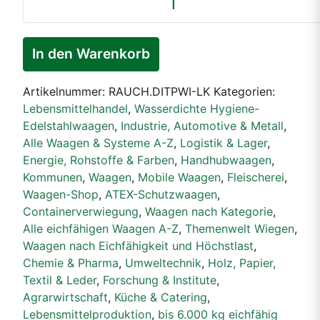
mit
Waage
RAUCH
In den Warenkorb
TPWILK-
M,
Artikelnummer:
RAUCH.DITPWI-LK
Kategorien:
Eichfähig,
Lebensmittelhandel
,
Wasserdichte Hygiene-
Edelstahlausführung
Edelstahlwaagen
,
Industrie, Automotive & Metall
,
bis
Alle Waagen & Systeme A-Z
,
Logistik & Lager
,
2.500
Energie, Rohstoffe & Farben
,
Handhubwaagen
,
kg
Kommunen
,
Waagen
,
Mobile Waagen
,
Fleischerei
,
Wiegebereich
Waagen-Shop
,
ATEX-Schutzwaagen
,
Menge
Containerverwiegung
,
Waagen nach Kategorie
,
Alle eichfähigen Waagen A-Z
,
Themenwelt Wiegen
,
Waagen nach Eichfähigkeit und Höchstlast
,
Chemie & Pharma
,
Umweltechnik
,
Holz, Papier,
Textil & Leder
,
Forschung & Institute
,
Agrarwirtschaft
,
Küche & Catering
,
Lebensmittelproduktion
,
bis 6.000 kg eichfähig