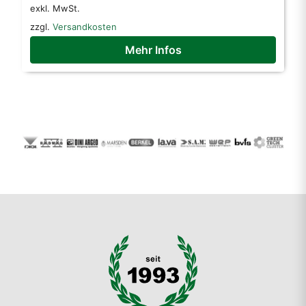
auf
exkl. MwSt.
der
zzgl.
Versandkosten
Produktseite
Mehr Infos
gewählt
werden