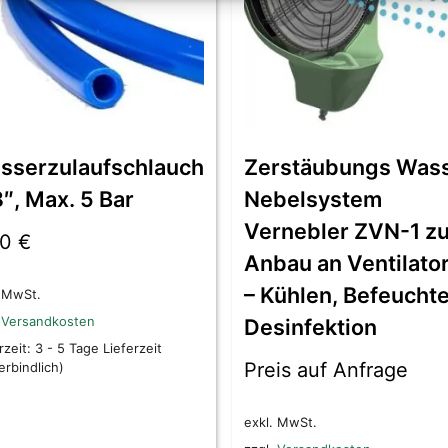
sserzulaufschlauch
Zerstäubungs Was
″, Max. 5 Bar
Nebelsystem
Vernebler ZVN-1 z
90
€
Anbau an Ventilato
– Kühlen, Befeuchte
. MwSt.
.
Versandkosten
Desinfektion
rzeit:
3 - 5 Tage Lieferzeit
Preis auf Anfrage
rbindlich)
exkl. MwSt.