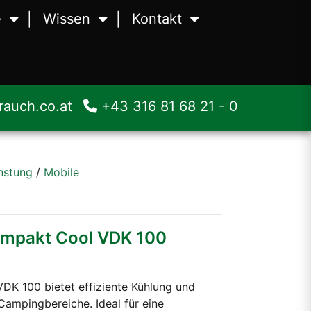
e
Wissen
Kontakt
en
Waagen
Über uns
äubungstechnik
Zerstäubungstechnik
Team
auch.co.at
+43 316 81 68 21 - 0
smittelmaschinen
Lebensmittelmaschinen
Jobs
nstung
/
Mobile
mpakt Cool VDK 100
K 100 bietet effiziente Kühlung und
ampingbereiche. Ideal für eine