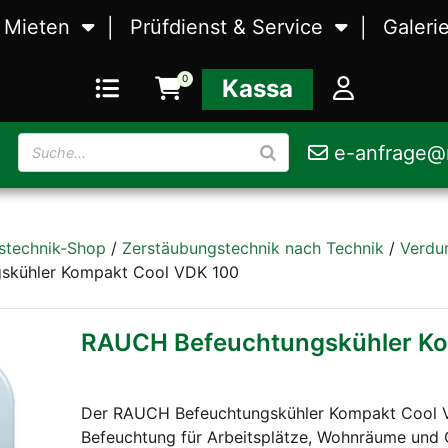
Mieten
Prüfdienst & Service
Galeri
Waagen
Eichung
Waag
0
Kassa
Zerstäubungstechnik
Kalibrierung
Zerst
e-anfrage@r
rbeitung
Lebensmittelmaschinen
Störungsbehebung
Leben
stechnik-Shop
/
Zerstäubungstechnik nach Technik
/
Verdu
skühler Kompakt Cool VDK 100
RAUCH Befeuchtungskühler Ko
Der RAUCH Befeuchtungskühler Kompakt Cool VD
Befeuchtung für Arbeitsplätze, Wohnräume und C