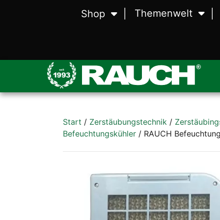
Themenwelt
Shop
Wiegen
Waagen
Zerstäuben
Zerstäubungstechnik
Lebensmittelvera
Lebensmittelmaschinen
Start
/
Zerstäubungstechnik
/
Zerstäubing
Befeuchtungskühler
/ RAUCH Befeuchtung