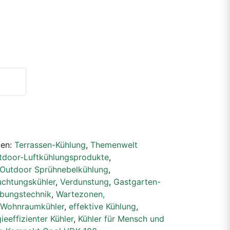
ien:
Terrassen-Kühlung
,
Themenwelt
utdoor-Luftkühlungsprodukte
,
Outdoor Sprühnebelkühlung
,
uchtungskühler
,
Verdunstung
,
Gastgarten-
ubungstechnik
,
Wartezonen,
Wohnraumkühler
,
effektive Kühlung
,
ieeffizienter Kühler
,
Kühler für Mensch und