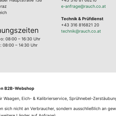
auer Hauptstraße 138
+43 316 81 68210
raz
e-anfrage@rauch.co.at
eich
Technik & Prüfdienst
+43 316 816821 20
nungszeiten
technik@rauch.co.at
o: 08:00 – 16:30 Uhr
g: 08:00 – 14:30 Uhr
nen B2B-Webshop
ür Waagen, Eich- & Kalibrierservice, Sprühnebel-Zerstäubu
 sich nicht an Verbraucher, sondern ausschließlich an gew
weitere Länder auf Anfrage).