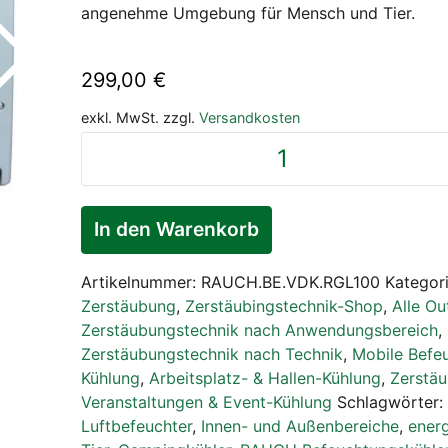
angenehme Umgebung für Mensch und Tier.
299,00
€
exkl. MwSt.
zzgl.
Versandkosten
RAUCH
Befeuchtungskühler
Kompakt
Cool
In den Warenkorb
VDK
100
Artikelnummer:
RAUCH.BE.VDK.RGL100
Kategor
Menge
Zerstäubung
,
Zerstäubingstechnik-Shop
,
Alle O
Zerstäubungstechnik nach Anwendungsbereich
,
Zerstäubungstechnik nach Technik
,
Mobile Befe
Kühlung
,
Arbeitsplatz- & Hallen-Kühlung
,
Zerstä
Veranstaltungen & Event-Kühlung
Schlagwörter:
Luftbefeuchter
,
Innen- und Außenbereiche
,
energ