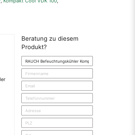
r
,
Kompakt Cool VDK 100
,
Beratung zu diesem
Produkt?
Produkt
Firmenname
ler
Email
Telefonnummer
Adresse
PLZ
Ort