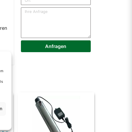
Ihre Anfrage
ren
Anfragen
um
Ds
en