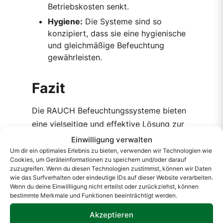
Betriebskosten senkt.
Hygiene:
Die Systeme sind so
konzipiert, dass sie eine hygienische
und gleichmäßige Befeuchtung
gewährleisten.
Fazit
Die RAUCH Befeuchtungssysteme bieten
eine vielseitige und effektive Lösung zur
Optimierung der Luftfeuchtigkeit in
Einwilligung verwalten
verschiedensten Anwendungsbereichen.
Um dir ein optimales Erlebnis zu bieten, verwenden wir Technologien wie
Cookies, um Geräteinformationen zu speichern und/oder darauf
Ob in der Industrie, Lagerung,
zuzugreifen. Wenn du diesen Technologien zustimmst, können wir Daten
Landwirtschaft oder im
wie das Surfverhalten oder eindeutige IDs auf dieser Website verarbeiten.
Wenn du deine Einwillligung nicht erteilst oder zurückziehst, können
Gesundheitswesen – die Systeme sorgen
bestimmte Merkmale und Funktionen beeinträchtigt werden.
für ein ideales Raumklima und tragen zur
Akzeptieren
Qualität und Langlebigkeit der Produkte