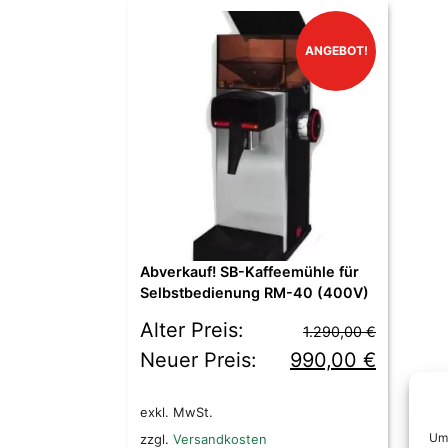
ANGEBOT!
Abverkauf! SB-Kaffeemühle für
Selbstbedienung RM-40 (400V)
Ursprünglicher
Aktueller
Alter Preis:
1.290,00
€
Preis
Preis
Neuer Preis:
990,00
€
war:
ist:
exkl. MwSt.
1.290,00 €
990,00 €.
Um 
zzgl.
Versandkosten