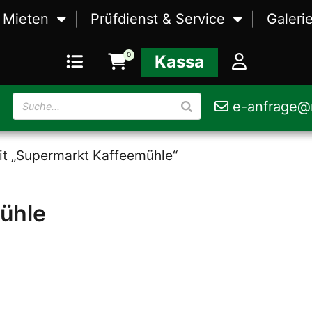
Mieten
Prüfdienst & Service
Galeri
Waagen
Eichung
Waag
0
Kassa
Zerstäubungstechnik
Kalibrierung
Zerst
e-anfrage@r
rbeitung
Lebensmittelmaschinen
Störungsbehebung
Leben
it „Supermarkt Kaffeemühle“
ühle