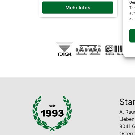
Ger
Mehr Infos
Tec
auf
zur
Sta
A. Ra
Lieben
8041 G
Österr