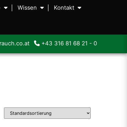
e
Wissen
Kontakt
en
Waagen
Über uns
äubungstechnik
Zerstäubungstechnik
Team
auch.co.at
+43 316 81 68 21 - 0
smittelmaschinen
Lebensmittelmaschinen
Jobs