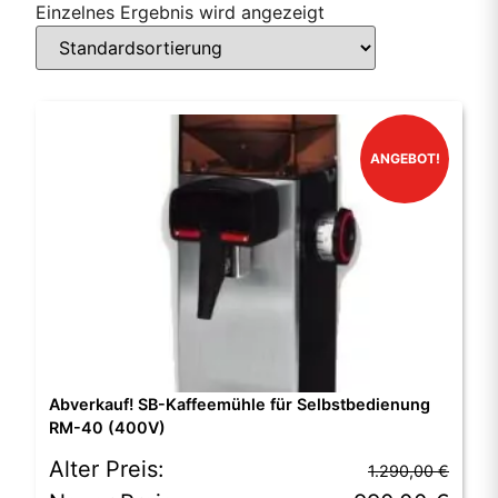
Einzelnes Ergebnis wird angezeigt
ANGEBOT!
Abverkauf! SB-Kaffeemühle für Selbstbedienung
RM-40 (400V)
Ursprünglicher
Aktueller
Alter Preis:
1.290,00
€