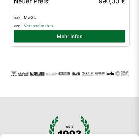
Preis
Preis
Neuer Preis:
990,00
€
war:
ist:
exkl. MwSt.
1.290,00 €
990,00 €.
zzgl.
Versandkosten
Mehr Infos