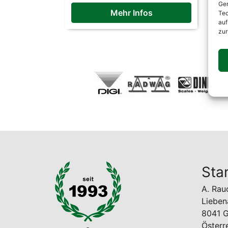
Ger
Mehr Infos
Tec
auf
zur
Sta
A. Ra
Lieben
8041 G
Österr