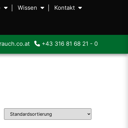
e
Wissen
Kontakt
en
Waagen
Über uns
äubungstechnik
Zerstäubungstechnik
Team
auch.co.at
+43 316 81 68 21 - 0
smittelmaschinen
Lebensmittelmaschinen
Jobs