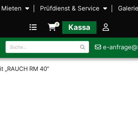
Mieten
Prüfdienst & Service
Galeri
Waagen
Eichung
Waag
0
Kassa
Zerstäubungstechnik
Kalibrierung
Zerst
e-anfrage@r
rbeitung
Lebensmittelmaschinen
Störungsbehebung
Leben
mit „RAUCH RM 40“