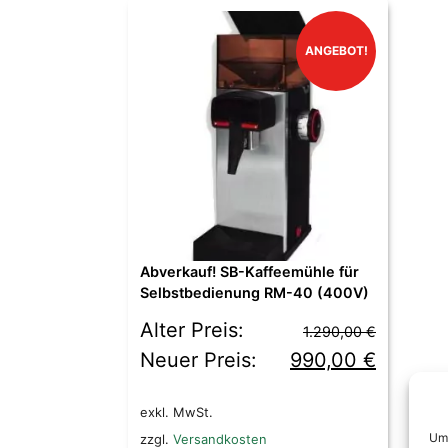
ANGEBOT!
Abverkauf! SB-Kaffeemühle für
Selbstbedienung RM-40 (400V)
Ursprünglicher
Aktueller
Alter Preis:
1.290,00
€
Preis
Preis
Neuer Preis:
990,00
€
war:
ist:
exkl. MwSt.
1.290,00 €
990,00 €.
Um 
zzgl.
Versandkosten