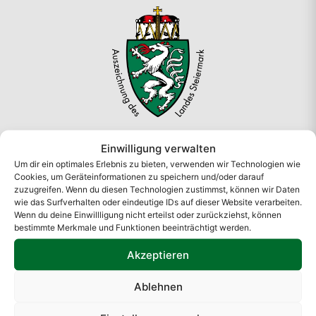
Standort
Einwilligung verwalten
Um dir ein optimales Erlebnis zu bieten, verwenden wir Technologien wie
A. Rauch GmbH
Cookies, um Geräteinformationen zu speichern und/oder darauf
Liebenauer Hauptstraße 138
zuzugreifen. Wenn du diesen Technologien zustimmst, können wir Daten
wie das Surfverhalten oder eindeutige IDs auf dieser Website verarbeiten.
8041 Graz
Wenn du deine Einwillligung nicht erteilst oder zurückziehst, können
Österreich
bestimmte Merkmale und Funktionen beeinträchtigt werden.
Akzeptieren
Öffnungszeiten
Ablehnen
Mo – Do: 08:00 – 16:30 Uhr
Freitag: 08:00 – 14:30 Uhr