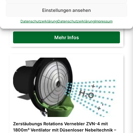
Hochleistungs Dauerlauf Pumpentechnik für Profis
Kühlen – Befeuchten – Staubreduktion
Einstellungen ansehen
Preis auf Anfrage
Datenschutzerklärung
Datenschutzerklärung
Impressum
Mehr Infos
Zerstäubungs Rotations Vernebler ZVN-4 mit
1800m³ Ventilator mit Düsenloser Nebeltechnik –