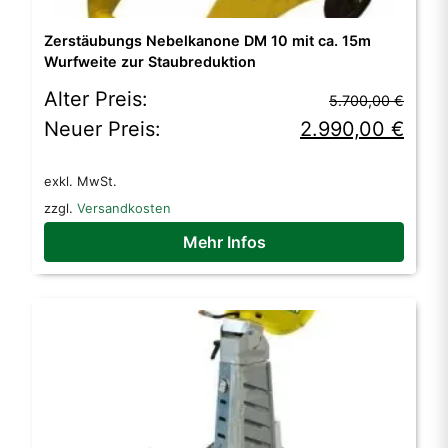
Zerstäubungs Nebelkanone DM 10 mit ca. 15m
Wurfweite zur Staubreduktion
Ursprünglicher
Aktueller
Alter Preis:
5.700,00
€
Preis
Preis
Neuer Preis:
2.990,00
€
war:
ist:
exkl. MwSt.
5.700,00 €
2.990,00 €.
zzgl.
Versandkosten
Mehr Infos