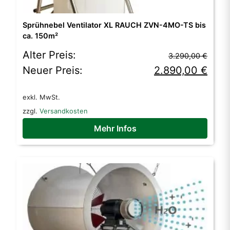
Sprühnebel Ventilator XL RAUCH ZVN-4MO-TS bis
ca. 150m²
Ursprünglicher
Aktueller
Alter Preis:
3.290,00
€
Preis
Preis
Neuer Preis:
2.890,00
€
war:
ist:
exkl. MwSt.
3.290,00 €
2.890,00 €.
zzgl.
Versandkosten
Mehr Infos